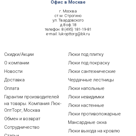
Офис в Москве
г. Москва
ст.м. Строгино
ул. Твардовского
д.8 оф.18
телефон:
8 (495) 181-19-81
e-mail:
luk-opttorg@bk.ru
Скидки/Акции
Люки под плитку
О компании
Люки под покраску
Новости
Люки сантехнические
Доставка
Чердачные лестницы
Оплата
Люки напольные
Гарантии производителей
Люки невидимки
на товары. Компания Люк-
Люки настенные
ОптТорг, Москва
Люки противопожарные
Обмен и возврат
Мансардные окна
Сотрудничество
Люки выхода на кровлю
Статьи