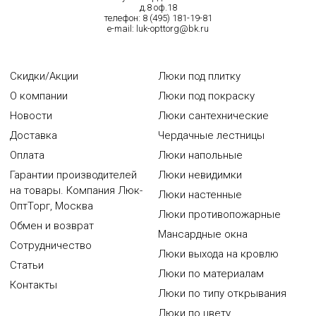
д.8 оф.18
телефон:
8 (495) 181-19-81
e-mail:
luk-opttorg@bk.ru
Скидки/Акции
Люки под плитку
О компании
Люки под покраску
Новости
Люки сантехнические
Доставка
Чердачные лестницы
Оплата
Люки напольные
Гарантии производителей
Люки невидимки
на товары. Компания Люк-
Люки настенные
ОптТорг, Москва
Люки противопожарные
Обмен и возврат
Мансардные окна
Сотрудничество
Люки выхода на кровлю
Статьи
Люки по материалам
Контакты
Люки по типу открывания
Люки по цвету