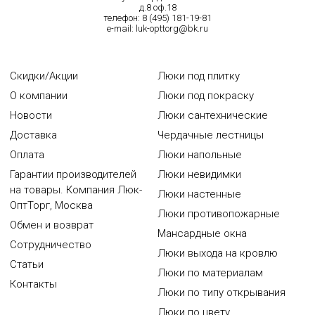
д.8 оф.18
телефон:
8 (495) 181-19-81
e-mail:
luk-opttorg@bk.ru
Скидки/Акции
Люки под плитку
О компании
Люки под покраску
Новости
Люки сантехнические
Доставка
Чердачные лестницы
Оплата
Люки напольные
Гарантии производителей
Люки невидимки
на товары. Компания Люк-
Люки настенные
ОптТорг, Москва
Люки противопожарные
Обмен и возврат
Мансардные окна
Сотрудничество
Люки выхода на кровлю
Статьи
Люки по материалам
Контакты
Люки по типу открывания
Люки по цвету