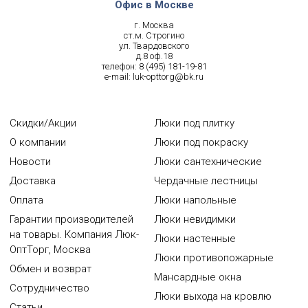
Офис в Москве
г. Москва
ст.м. Строгино
ул. Твардовского
д.8 оф.18
телефон:
8 (495) 181-19-81
e-mail:
luk-opttorg@bk.ru
Скидки/Акции
Люки под плитку
О компании
Люки под покраску
Новости
Люки сантехнические
Доставка
Чердачные лестницы
Оплата
Люки напольные
Гарантии производителей
Люки невидимки
на товары. Компания Люк-
Люки настенные
ОптТорг, Москва
Люки противопожарные
Обмен и возврат
Мансардные окна
Сотрудничество
Люки выхода на кровлю
Статьи