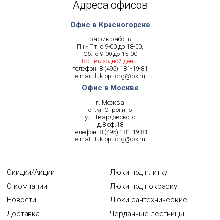
Адреса офисов
Офис в Красногорске
График работы:
Пн - Пт: с 9-00 до 18-00,
Сб.: с 9-00 до 15-00
Вс.- выходной день.
телефон:
8 (495) 181-19-81
e-mail:
luk-opttorg@bk.ru
Офис в Москве
г. Москва
ст.м. Строгино
ул. Твардовского
д.8 оф.18
телефон:
8 (495) 181-19-81
e-mail:
luk-opttorg@bk.ru
Скидки/Акции
Люки под плитку
О компании
Люки под покраску
Новости
Люки сантехнические
Доставка
Чердачные лестницы