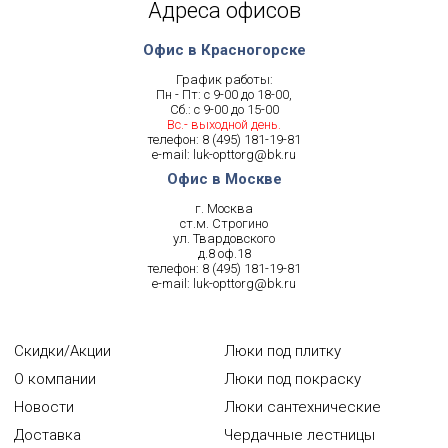
Адреса офисов
Офис в Красногорске
График работы:
Пн - Пт: с 9-00 до 18-00,
Сб.: с 9-00 до 15-00
Вс.- выходной день.
телефон:
8 (495) 181-19-81
e-mail:
luk-opttorg@bk.ru
Офис в Москве
г. Москва
ст.м. Строгино
ул. Твардовского
д.8 оф.18
телефон:
8 (495) 181-19-81
e-mail:
luk-opttorg@bk.ru
Скидки/Акции
Люки под плитку
О компании
Люки под покраску
Новости
Люки сантехнические
Доставка
Чердачные лестницы