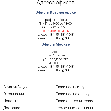
Адреса офисов
Офис в Красногорске
График работы:
Пн - Пт: с 9-00 до 18-00,
Сб.: с 9-00 до 15-00
Вс.- выходной день.
телефон:
8 (495) 181-19-81
e-mail:
luk-opttorg@bk.ru
Офис в Москве
г. Москва
ст.м. Строгино
ул. Твардовского
д.8 оф.18
телефон:
8 (495) 181-19-81
e-mail:
luk-opttorg@bk.ru
Скидки/Акции
Люки под плитку
О компании
Люки под покраску
Новости
Люки сантехнические
Доставка
Чердачные лестницы