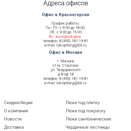
Адреса офисов
Офис в Красногорске
График работы:
Пн - Пт: с 9-00 до 18-00,
Сб.: с 9-00 до 15-00
Вс.- выходной день.
телефон:
8 (495) 181-19-81
e-mail:
luk-opttorg@bk.ru
Офис в Москве
г. Москва
ст.м. Строгино
ул. Твардовского
д.8 оф.18
телефон:
8 (495) 181-19-81
e-mail:
luk-opttorg@bk.ru
Скидки/Акции
Люки под плитку
О компании
Люки под покраску
Новости
Люки сантехнические
Доставка
Чердачные лестницы