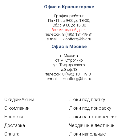
Офис в Красногорске
График работы:
Пн - Пт: с 9-00 до 18-00,
Сб.: с 9-00 до 15-00
Вс.- выходной день.
телефон:
8 (495) 181-19-81
e-mail:
luk-opttorg@bk.ru
Офис в Москве
г. Москва
ст.м. Строгино
ул. Твардовского
д.8 оф.18
телефон:
8 (495) 181-19-81
e-mail:
luk-opttorg@bk.ru
Скидки/Акции
Люки под плитку
О компании
Люки под покраску
Новости
Люки сантехнические
Доставка
Чердачные лестницы
Оплата
Люки напольные