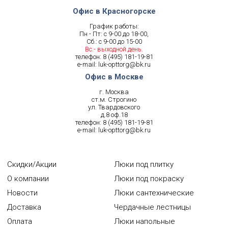
Офис в Красногорске
График работы:
Пн - Пт: с 9-00 до 18-00,
Сб.: с 9-00 до 15-00
Вс.- выходной день.
телефон:
8 (495) 181-19-81
e-mail:
luk-opttorg@bk.ru
Офис в Москве
г. Москва
ст.м. Строгино
ул. Твардовского
д.8 оф.18
телефон:
8 (495) 181-19-81
e-mail:
luk-opttorg@bk.ru
Скидки/Акции
Люки под плитку
О компании
Люки под покраску
Новости
Люки сантехнические
Доставка
Чердачные лестницы
Оплата
Люки напольные