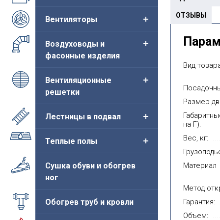
ОТЗЫВЫ
Вентиляторы
Пара
Воздуховоды и
фасонные изделия
Вид товара
Вентиляционные
Посадочны
решетки
Размер дв
Габаритны
Лестницы в подвал
на Г):
Вес, кг:
Теплые полы
Грузоподь
Сушка обуви и обогрев
Материал
ног
Метод отк
Обогрев труб и кровли
Гарантия:
Объем: