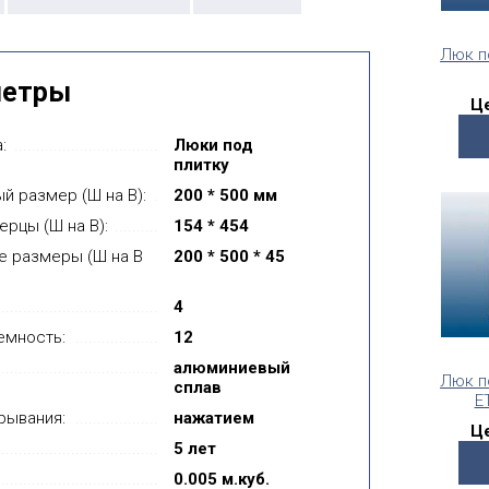
Люк п
метры
Це
:
Люки под
плитку
й размер (Ш на В):
200 * 500 мм
ерцы (Ш на В):
154 * 454
е размеры (Ш на В
200 * 500 * 45
4
емность:
12
алюминиевый
Люк п
сплав
Е
рывания:
нажатием
Це
5 лет
0.005 м.куб.