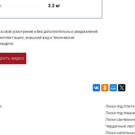
:
3.2 кг
а свое усмотрение и без дополнительных уведомлений
мплектацию, внешний вид и технические
модели.
реть видео
и
Люки под плитк
Люки под покра
Люки сантехнич
Чердачные лес
Люки напольны