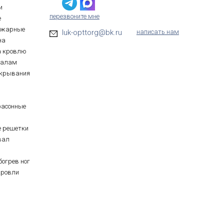
и
перезвоните мне
е
ожарные
luk-opttorg@bk.ru
написать нам
на
а кровлю
иалам
ткрывания
фасонные
е решетки
вал
богрев ног
кровли