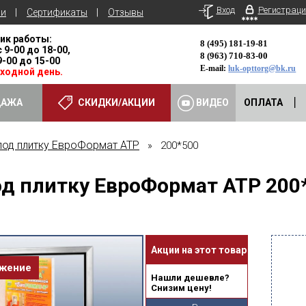
Вход
Регистраци
ьи
Сертификаты
Отзывы
ик работы:
8 (495) 181-19-81
с 9-00 до 18-00,
8 (963) 710-83-00
 9-00 до 15-00
E-mail:
luk-opttorg@bk.ru
ыходной день.
ДАЖА
СКИДКИ/АКЦИИ
ВИДЕО
ОПЛАТА
под плитку ЕвроФормат АТР
» 200*500
д плитку ЕвроФормат АТР 200
Акции на этот товар
ожение
Нашли дешевле?
Снизим цену!