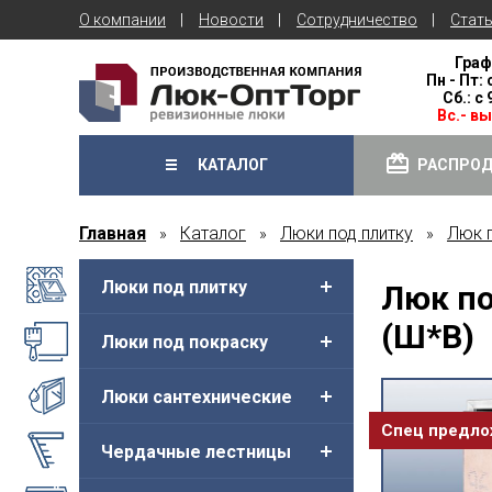
О компании
Новости
Сотрудничество
Стат
Граф
Пн - Пт: 
Сб.: с
Вс.- в
КАТАЛОГ
РАСПРО
Главная
Каталог
Люки под плитку
Люк 
»
»
»
Люки под плитку
Люк по
(Ш*В)
Люки под покраску
Люки сантехнические
Спец предл
Чердачные лестницы