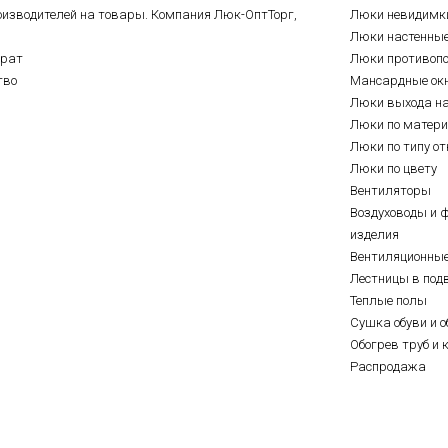
оизводителей на товары. Компания Люк-ОптТорг,
Люки невидимк
Люки настенны
врат
Люки противоп
тво
Мансардные ок
Люки выхода н
Люки по матер
Люки по типу о
Люки по цвету
Вентиляторы
Воздуховоды и 
изделия
Вентиляционны
Лестницы в под
Теплые полы
Сушка обуви и о
Обогрев труб и 
Распродажа