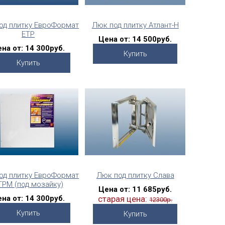
од плитку ЕвроФормат
Люк под плитку Атлант-Н
ЕТР
Цена от:
14 500руб.
на от:
14 300руб.
Купить
Купить
од плитку ЕвроФормат
Люк под плитку Слава
ТРМ (под мозайку)
Цена от:
11 685руб.
на от:
14 300руб.
старая цена:
12300р.
Купить
Купить