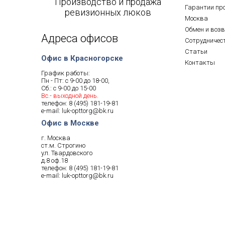
Производство и продажа
Гарантии пр
ревизионных люков
Москва
Обмен и воз
Адреса офисов
Сотрудничес
Статьи
Офис в Красногорске
Контакты
График работы:
Пн - Пт: с 9-00 до 18-00,
Сб.: с 9-00 до 15-00
Вс.- выходной день.
телефон:
8 (495) 181-19-81
e-mail:
luk-opttorg@bk.ru
Офис в Москве
г. Москва
ст.м. Строгино
ул. Твардовского
д.8 оф.18
телефон:
8 (495) 181-19-81
e-mail:
luk-opttorg@bk.ru