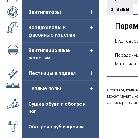
ОТЗЫВЫ
Вентиляторы
Пара
Воздуховоды и
фасонные изделия
Вид товара
Вентиляционные
Посадочны
решетки
Материал
Лестницы в подвал
Теплые полы
Производитель н
может менять ко
характеристики 
Сушка обуви и обогрев
ног
Обогрев труб и кровли