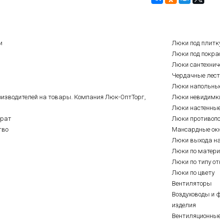
и
Люки под плитк
Люки под покра
Люки сантехнич
Чердачные лес
Люки напольны
оизводителей на товары. Компания Люк-ОптТорг,
Люки невидимк
Люки настенны
врат
Люки противоп
тво
Мансардные ок
Люки выхода н
Люки по матер
Люки по типу о
Люки по цвету
Вентиляторы
Воздуховоды и 
изделия
Вентиляционны