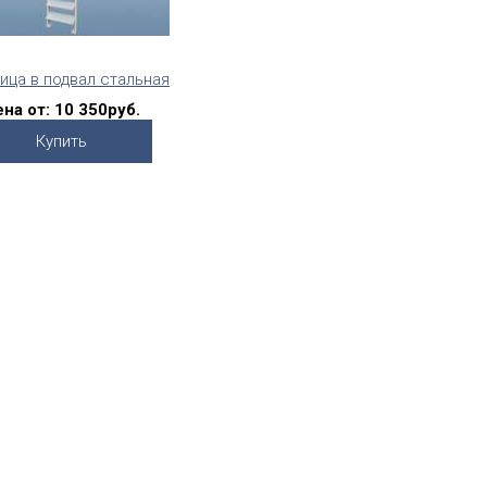
ица в подвал стальная
на от:
10 350руб.
Купить