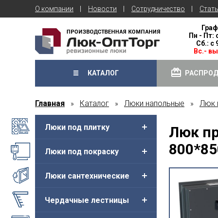
О компании
Новости
Сотрудничество
Стат
Граф
Пн - Пт: 
Сб.: с
Вс.- в
КАТАЛОГ
РАСПРО
Главная
Каталог
Люки напольные
Люк 
»
»
»
Люки под плитку
Люк п
800*85
Люки под покраску
Люки сантехнические
Чердачные лестницы