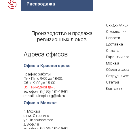
Распродажа
Скидки/Акци
О компании
Производство и продажа
Новости
ревизионных люков
Доставка
Оплата
Адреса офисов
Гарантии пр
Москва
Офис в Красногорске
Обмен и воз
График работы:
Сотрудничес
Пн - Пт: с 9-00 до 18-00,
Статьи
Сб.: с 9-00 до 15-00
Вс.- выходной день.
Контакты
телефон:
8 (495) 181-19-81
e-mail:
luk-opttorg@bk.ru
Офис в Москве
г. Москва
ст.м. Строгино
ул. Твардовского
д.8 оф.18
телефон:
8 (495) 181-19-81