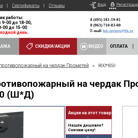
Вход
Регистраци
ьи
Сертификаты
Отзывы
ик работы:
8 (495) 181-19-81
с 9-00 до 18-00,
8 (963) 710-83-00
 9-00 до 15-00
E-mail:
luk-opttorg@bk.ru
ыходной день.
ДАЖА
СКИДКИ/АКЦИИ
ВИДЕО
ОПЛАТА
противопожарный на чердак Прометей
» 800*850
ротивопожарный на чердак Пр
0 (Ш*Д)
Акции на этот товар
Нашли дешевле?
Снизим цену!