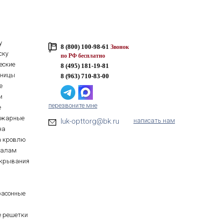
у
8 (800) 100-98-61
Звонок
ску
по РФ бесплатно
еские
8 (495) 181-19-81
тницы
8 (963) 710-83-00
е
и
перезвоните мне
е
ожарные
luk-opttorg@bk.ru
написать нам
на
а кровлю
иалам
ткрывания
фасонные
е решетки