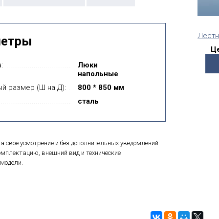
Лестн
метры
Це
:
Люки
напольные
й размер (Ш на Д):
800 * 850 мм
сталь
а свое усмотрение и без дополнительных уведомлений
мплектацию, внешний вид и технические
модели.