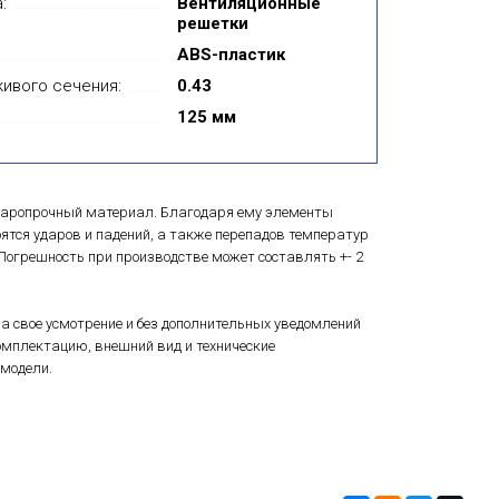
:
Вентиляционные
решетки
ABS-пластик
ивого сечения:
0.43
125 мм
ударопрочный материал. Благодаря ему элементы
оятся ударов и падений, а также перепадов температур
. Погрешность при производстве может составлять +- 2
а свое усмотрение и без дополнительных уведомлений
мплектацию, внешний вид и технические
модели.