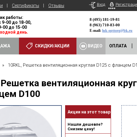
Вход
Регистраци
ьи
Сертификаты
Отзывы
ик работы:
8 (495) 181-19-81
с 9-00 до 18-00,
8 (963) 710-83-00
 9-00 до 15-00
E-mail:
luk-opttorg@bk.ru
ыходной день.
ДАЖА
СКИДКИ/АКЦИИ
ВИДЕО
ОПЛАТА
» 10RKL, Решетка вентиляционная круглая D125 с фланцем D
 Решетка вентиляционная круг
цем D100
Акции на этот товар
Нашли дешевле?
Снизим цену!