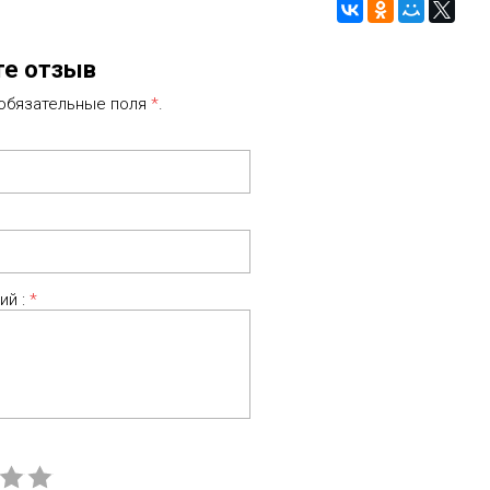
те отзыв
 обязательные поля
*
.
ий :
*