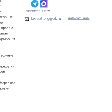
е
и
перезвоните мне
е
ожарные
luk-opttorg@bk.ru
написать нам
на
а кровлю
иалам
ткрывания
фасонные
е решетки
вал
богрев ног
кровли