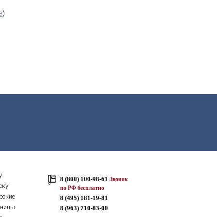
е
)
у
8 (800) 100-98-61
Звонок
ску
по РФ бесплатно
еские
8 (495) 181-19-81
тницы
8 (963) 710-83-00