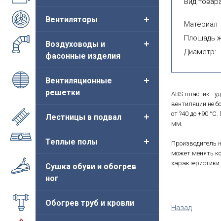
Вид товара
Вентиляторы
Материал
Площадь ж
Воздуховоды и
Диаметр:
фасонные изделия
Вентиляционные
решетки
ABS-пластик - 
вентиляции не б
от ?40 до +90 °C
Лестницы в подвал
мм.
Теплые полы
Производитель н
может менять ко
характеристики 
Сушка обуви и обогрев
ног
Обогрев труб и кровли
Назад