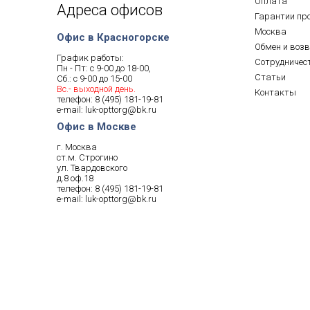
Оплата
Адреса офисов
Гарантии пр
Москва
Офис в Красногорске
Обмен и воз
График работы:
Сотрудничес
Пн - Пт: с 9-00 до 18-00,
Статьи
Сб.: с 9-00 до 15-00
Вс.- выходной день.
Контакты
телефон:
8 (495) 181-19-81
e-mail:
luk-opttorg@bk.ru
Офис в Москве
г. Москва
ст.м. Строгино
ул. Твардовского
д.8 оф.18
телефон:
8 (495) 181-19-81
e-mail:
luk-opttorg@bk.ru