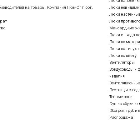
Люки напольны
оизводителей на товары. Компания Люк-ОптТорг,
Люки невидимк
Люки настенны
врат
Люки противоп
тво
Мансардные ок
Люки выхода н
Люки по матер
Люки по типу о
Люки по цвету
Вентиляторы
Воздуховоды и 
изделия
Вентиляционны
Лестницы в под
Теплые полы
Сушка обуви и о
Обогрев труб и 
Распродажа