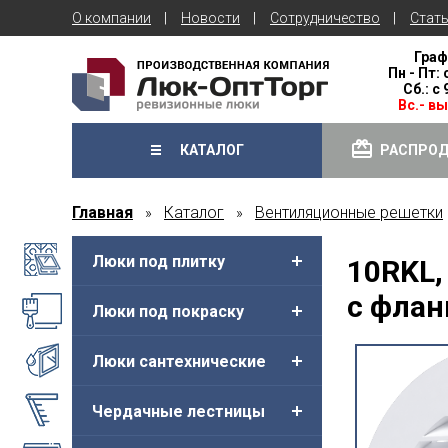
О компании
Новости
Сотрудничество
Стат
Граф
Пн - Пт: 
Сб.: с
Вс.- в
КАТАЛОГ
РАСПРО
Главная
Каталог
Вентиляционные решетки
»
»
Люки под плитку
10RKL,
с флан
Люки под покраску
Люки сантехнические
Чердачные лестницы