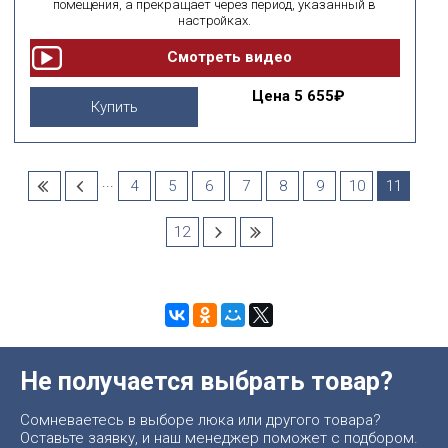
помещения, а прекращает через период, указанный в
настройках.
Цена
5 655₽
Купить
...
4
5
6
7
8
9
10
11
12
Не получается выбрать товар?
Сомневаетесь в выборе люка или другого товара?
Оставьте заявку, и наш менеджер поможет с подбором.