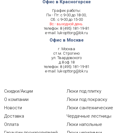
Офис в Красногорске
График работы:
Пн - Пт: с 9-00 до 18-00,
Сб.: с 9-00 до 15-00
Вс.- выходной день.
телефон:
8 (495) 181-19-81
e-mail:
luk-opttorg@bk.ru
Офис в Москве
г. Москва
ст.м. Строгино
ул. Твардовского
д.8 оф.18
телефон:
8 (495) 181-19-81
e-mail:
luk-opttorg@bk.ru
Скидки/Акции
Люки под плитку
О компании
Люки под покраску
Новости
Люки сантехнические
Доставка
Чердачные лестницы
Оплата
Люки напольные
Гарантии производителей
Люки невидимки