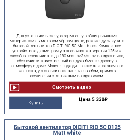
Для установки в стену, оформленную облицовочными
материалами в матовом чёрном цвете, рекомендуем купить
бытовой вентилятор DiCiTi RIO 5C Matt black. Компактное
устройство с диаметром установочного отверстия 125 мм
способно перекачивать до 180 м<sup>3</sup> воздуха в час,
обеспечивая качественный воздухообмен и здоровую
атмосферу в доме. Модель подходит также для потолочного
монтажа, установки накладным способом, прямого
соединения с вытяжным воздуховодом.
Цена
5 330₽
Купить
Бытовой вентилятор DICITI RIO 5C D125
Matt white