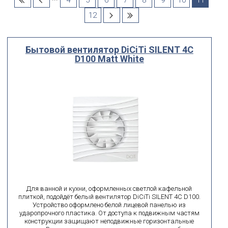
4
5
6
7
8
9
10
11
Выберите...
12
Диаметр
Бытовой вентилятор DiCiTi SILENT 4C
мм
мм
D100 Matt White
от
до
поиск по id
искать по id
ВЫ ИЩЕТЕ:
подобрать
Сбросить фильтр
Для ванной и кухни, оформленных светлой кафельной
плиткой, подойдёт белый вентилятор DiCiTi SILENT 4C D100.
Устройство оформлено белой лицевой панелью из
ударопрочного пластика. От доступа к подвижным частям
конструкции защищают неподвижные горизонтальные