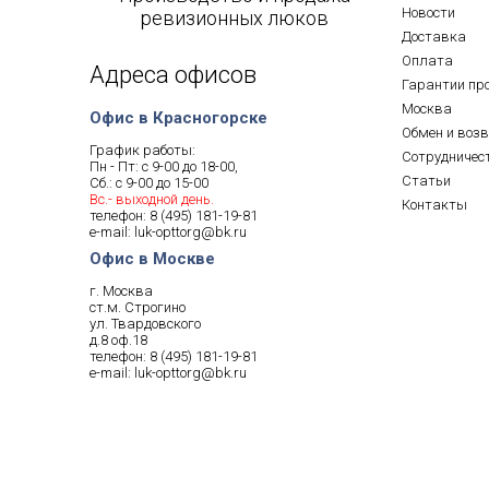
Новости
ревизионных люков
Доставка
Оплата
Адреса офисов
Гарантии пр
Москва
Офис в Красногорске
Обмен и воз
График работы:
Сотрудничес
Пн - Пт: с 9-00 до 18-00,
Статьи
Сб.: с 9-00 до 15-00
Вс.- выходной день.
Контакты
телефон:
8 (495) 181-19-81
e-mail:
luk-opttorg@bk.ru
Офис в Москве
г. Москва
ст.м. Строгино
ул. Твардовского
д.8 оф.18
телефон:
8 (495) 181-19-81
e-mail:
luk-opttorg@bk.ru