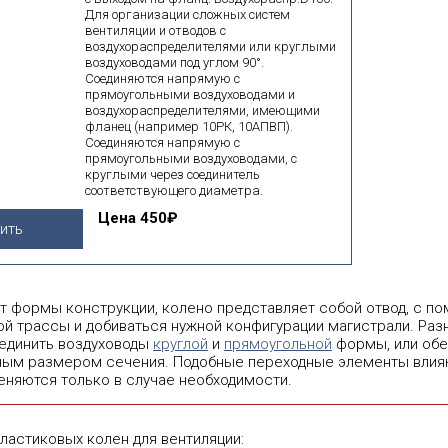
Для организации сложных систем
вентиляции и отводов с
воздухораспределителями или круглыми
воздуховодами под углом 90°.
Соединяются напрямую c
прямоугольными воздуховодами и
воздухораспределителями, имеющими
фланец (например 10РК, 10АПВП).
Соединяются напрямую с
прямоугольными воздуховодами, с
круглыми через соединитель
соответствующего диаметра.
Цена
450₽
ить
т формы конструкции, колено представляет собой отвод, с 
ой трассы и добиваться нужной конфигурации магистрали. Раз
единить воздуховоды
круглой
и
прямоугольной
формы, или обе
ным размером сечения. Подобные переходные элементы влия
еняются только в случае необходимости.
ластиковых колен для вентиляции: