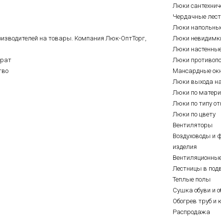
Люки сантехнич
Чердачные лес
Люки напольны
оизводителей на товары. Компания Люк-ОптТорг,
Люки невидимк
Люки настенны
врат
Люки противоп
тво
Мансардные ок
Люки выхода н
Люки по матер
Люки по типу о
Люки по цвету
Вентиляторы
Воздуховоды и 
изделия
Вентиляционны
Лестницы в под
Теплые полы
Сушка обуви и о
Обогрев труб и 
Распродажа