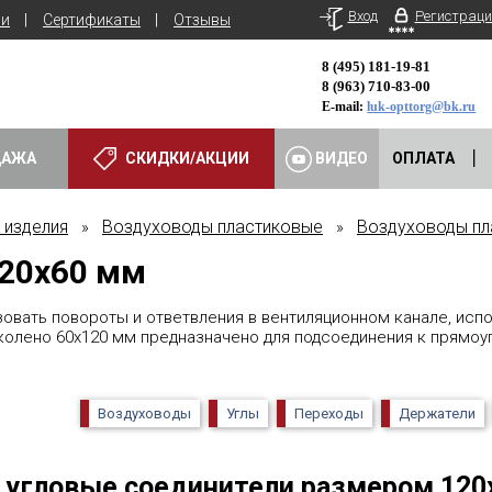
Вход
Регистраци
ьи
Сертификаты
Отзывы
8 (495) 181-19-81
8 (963) 710-83-00
E-mail:
luk-opttorg@bk.ru
ДАЖА
СКИДКИ/АКЦИИ
ВИДЕО
ОПЛАТА
 изделия
Воздуховоды пластиковые
Воздуховоды пл
»
»
20х60 мм
зовать повороты и ответвления в вентиляционном канале, ис
колено 60х120 мм предназначено для подсоединения к прямо
Воздуховоды
Углы
Переходы
Держатели
 угловые соединители размером 120