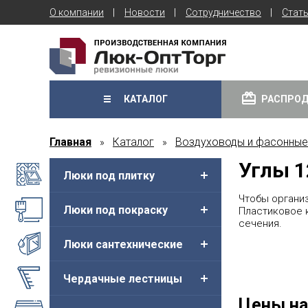
О компании
Новости
Сотрудничество
Стат
КАТАЛОГ
РАСПРО
Главная
Каталог
Воздуховоды и фасонные
»
»
Углы 1
Люки под плитку
Чтобы органи
Люки под покраску
Пластиковое 
сечения.
Люки сантехнические
Чердачные лестницы
Цены на