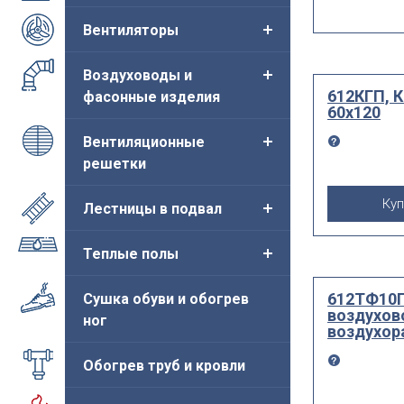
Вентиляторы
Воздуховоды и
612КГП, К
фасонные изделия
60х120
Вентиляционные
решетки
Куп
Лестницы в подвал
Теплые полы
612ТФ10П
Сушка обуви и обогрев
воздухов
ног
воздухор
Обогрев труб и кровли