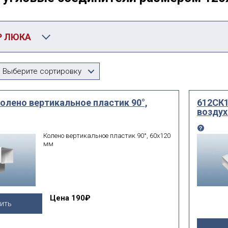
Р ЛЮКА
Производитель
Выберите сортировку
чному
мм
мм
олено вертикальное пластик 90°,
612СК1
воздух
ширина
высота
вать дополнительные параметры
Колено вертикальное пластик 90°, 60х120
мм
искать по id
поиск по id
Е:
Цена
190₽
ить
 фильтр
подобрать