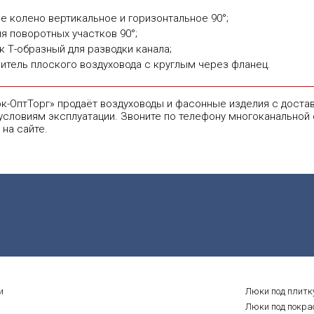
е колено вертикальное и горизонтальное 90°;
ля поворотных участков 90°;
к Т-образный для разводки канала;
итель плоского воздуховода с круглым через фланец.
к-ОптТорг» продаёт воздуховоды и фасонные изделия с доста
условиям эксплуатации. Звоните по телефону многоканальной 
 на сайте.
и
Люки под плитк
Люки под покра