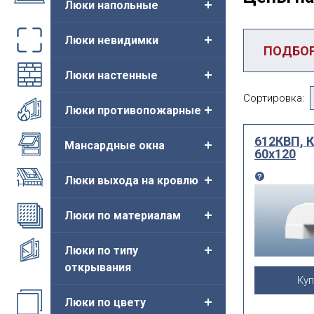
Люки напольные
Люки невидимки
ПОДБО
Люки настенные
Категория
Сортировка:
Люки противопожарные
По посадо
612КВП, К
размеру
Мансардные окна
60х120
Люки выхода на кровлю
использо
Люки по материалам
Люки по типу
открывания
ВЫ ИЩЕТ
Куп
Сбросить
Люки по цвету