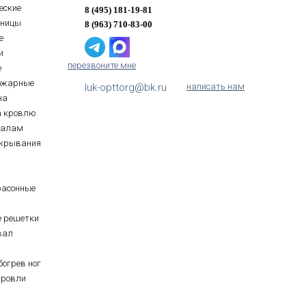
еские
8 (495) 181-19-81
тницы
8 (963) 710-83-00
е
и
перезвоните мне
е
ожарные
luk-opttorg@bk.ru
написать нам
на
а кровлю
иалам
ткрывания
фасонные
е решетки
вал
богрев ног
кровли