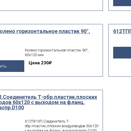
олено горизонтальное пластик 90°,
612ТПП
Колено горизонтальное пластик 90°,
60х120 мм
Цена
230₽
ить
,Соединитель Т-обр.пластик,плоских
одов 60х120 с выходом на фланц.
аспр.D100
612ТФ10П,Соединитель Т-
обр.пластик,плоских воздуховодов 60х120
с выходом на фланц. воздухораспр.D100.