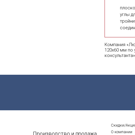
плоско
углы д
тройни
соедин
Компания «Лю
120х60 мм по 
консультанта»
Скидки/Акци
О компании
Производство и продажа