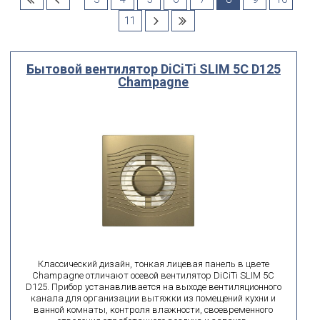
Выберите...
11
Диаметр
Бытовой вентилятор DiCiTi SLIM 5C D125
мм
мм
Champagne
от
до
использовать дополнительные параметры
поиск по id
искать по id
ВЫ ИЩЕТЕ:
подобрать
Сбросить фильтр
Классический дизайн, тонкая лицевая панель в цвете
Champagne отличают осевой вентилятор DiCiTi SLIM 5C
D125. Прибор устанавливается на выходе вентиляционного
канала для организации вытяжки из помещений кухни и
ванной комнаты, контроля влажности, своевременного