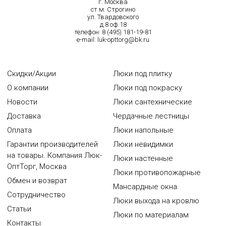
г. Москва
ст.м. Строгино
ул. Твардовского
д.8 оф.18
телефон:
8 (495) 181-19-81
e-mail:
luk-opttorg@bk.ru
Скидки/Акции
Люки под плитку
О компании
Люки под покраску
Новости
Люки сантехнические
Доставка
Чердачные лестницы
Оплата
Люки напольные
Гарантии производителей
Люки невидимки
на товары. Компания Люк-
Люки настенные
ОптТорг, Москва
Люки противопожарные
Обмен и возврат
Мансардные окна
Сотрудничество
Люки выхода на кровлю
Статьи
Люки по материалам
Контакты