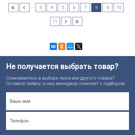
...
3
4
5
6
7
8
9
10
11
Не получается выбрать товар?
Сомневаетесь в выборе люка или другого товара?
Оставьте заявку, и наш менеджер поможет с подбором.