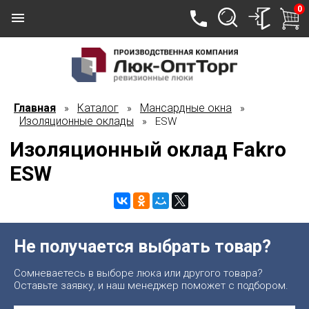
0
Главная
Каталог
Мансардные окна
»
»
»
Изоляционные оклады
» ESW
Изоляционный оклад Fakro
ESW
Не получается выбрать товар?
Сомневаетесь в выборе люка или другого товара?
Оставьте заявку, и наш менеджер поможет с подбором.