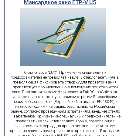
Мансардное окно FTP-V U5
По посадочному размеру
мм
мм
ширина
высота
поиск по id
искать по id
ВЫ ИЩЕТЕ:
Окно класса "LUX". Применение специальных
предохранителей не позволяет извлечь стеклопакет. Ручка,
позволяющая фиксировать створку для проветривания,
подобрать
Сбросить фильтр
препятствует проникновению в помещение при открытом
окне. Благодаря системе безопасности FAKRO topSafe окна
для крыши соответствуют самым строгим Европейским
нормам безопасности (Европейский стандарт EN 13049) и
являются одними из самых безопасных на Российском
рынке, согласно проведённым испытаниям. внешнее стекло
– закаленное. Применение специальных предохранителей не
позволяет извлечь стеклопакет. Ручка, позволяющая
фиксировать створку для проветривания, препятствует
проникновению в помещение при открытом окне. Благодаря
системе безопасности FAKRO topSafe окна для крыши