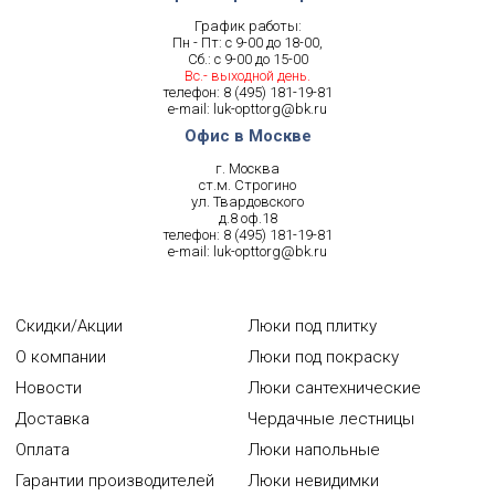
График работы:
Пн - Пт: с 9-00 до 18-00,
Сб.: с 9-00 до 15-00
Вс.- выходной день.
телефон:
8 (495) 181-19-81
e-mail:
luk-opttorg@bk.ru
Офис в Москве
г. Москва
ст.м. Строгино
ул. Твардовского
д.8 оф.18
телефон:
8 (495) 181-19-81
e-mail:
luk-opttorg@bk.ru
Скидки/Акции
Люки под плитку
О компании
Люки под покраску
Новости
Люки сантехнические
Доставка
Чердачные лестницы
Оплата
Люки напольные
Гарантии производителей
Люки невидимки