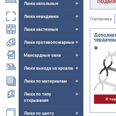
ПОДБО
Люки напольные
Категория
Люки невидимки
Сортировка:
Люки настенные
Дополнит
По посадо
чердачны
размеру
Люки противопожарные
Мансардные окна
Люки выхода на кровлю
ВЫ ИЩЕТ
Люки по материалам
Сбросить
Люки по типу
К то
открывания
Люки по цвету