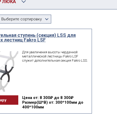
Р ЛЮКА
Производитель
Выберите сортировку
Дополнительные ступени LSS для лестниц Fakro LSF
Выберите...
ельная ступень (секция) LSS для
чному
мм
мм
х лестниц Fakro LSF
ширина
высота
Для увеличения высоты чердачной
металлической лестницы Fakro LSF
искать по id
служит дополнительная секция Fakro LSS.
поиск по id
Е:
 фильтр
подобрать
Цена
от: 8 300₽ до 8 300₽
вару
Размер(Ш*В)
от: 300*100мм до
400*100мм