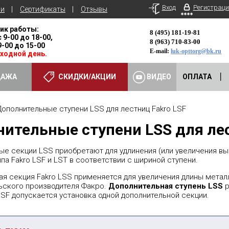
Вход
Регистраци
ьи
Сертификаты
Отзывы
ик работы:
8 (495) 181-19-81
с 9-00 до 18-00,
8 (963) 710-83-00
 9-00 до 15-00
E-mail:
luk-opttorg@bk.ru
ыходной день.
ДАЖА
СКИДКИ/АКЦИИ
ВИДЕО
ОПЛАТА
полнительные ступени LSS для лестниц Fakro LSF
ительные ступени LSS для лес
ые секции LSS приобретают для удлинения (или увеличения в
па Fakro LSF и LST в соответствии с шириной ступени.
я секция Fakro LSS применяется для увеличения длины метал
льского производителя Факро.
Дополнительная
ступень
LSS
р
SF допускается установка одной дополнительной секции.