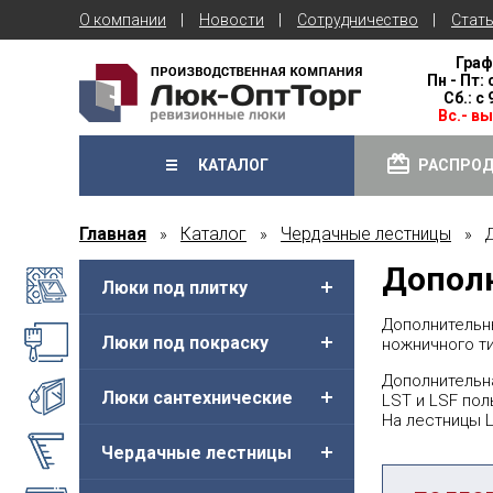
О компании
Новости
Сотрудничество
Стат
Граф
Пн - Пт: 
Сб.: с
Вс.- в
КАТАЛОГ
РАСПРО
Главная
Каталог
Чердачные лестницы
»
»
» До
Дополн
Люки под плитку
Дополнительн
Люки под покраску
ножничного ти
Дополнительна
Люки сантехнические
LST и LSF по
На лестницы L
Чердачные лестницы