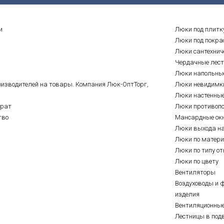
и
Люки под плитк
Люки под покра
Люки сантехнич
Чердачные лес
Люки напольны
оизводителей на товары. Компания Люк-ОптТорг,
Люки невидимк
Люки настенны
врат
Люки противоп
тво
Мансардные ок
Люки выхода н
Люки по матер
Люки по типу о
Люки по цвету
Вентиляторы
Воздуховоды и 
изделия
Вентиляционны
Лестницы в под