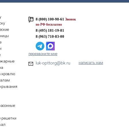
у
8 (800) 100-98-61
Звонок
ску
по РФ бесплатно
еские
8 (495) 181-19-81
тницы
8 (963) 710-83-00
е
и
перезвоните мне
е
ожарные
luk-opttorg@bk.ru
написать нам
на
а кровлю
иалам
ткрывания
фасонные
е решетки
вал