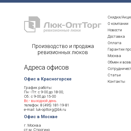
Скидки/Акци
О компании
Новости
Доставка
Оплата
Производство и продажа
Гарантии пр
ревизионных люков
Москва
Обмен и воз
Адреса офисов
Сотрудничес
Статьи
Офис в Красногорске
Контакты
График работы:
Пн - Пт: с 9-00 до 18-00,
Сб.: с 9-00 до 15-00
Вс.- выходной день.
телефон:
8 (495) 181-19-81
e-mail:
luk-opttorg@bk.ru
Офис в Москве
г. Москва
ст.м. Строгино