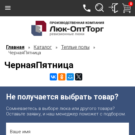
0
Главная
Каталог
Теплые полы
»
»
»
ЧернаяПятница
ЧернаяПятница
Не получается выбрать товар?
Сомневаетесь в выборе люка или другого товара?
Оставьте заявку, и наш менеджер поможет с подбором.