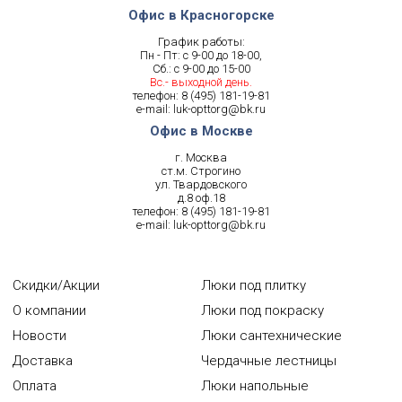
Офис в Красногорске
График работы:
Пн - Пт: с 9-00 до 18-00,
Сб.: с 9-00 до 15-00
Вс.- выходной день.
телефон:
8 (495) 181-19-81
e-mail:
luk-opttorg@bk.ru
Офис в Москве
г. Москва
ст.м. Строгино
ул. Твардовского
д.8 оф.18
телефон:
8 (495) 181-19-81
e-mail:
luk-opttorg@bk.ru
Скидки/Акции
Люки под плитку
О компании
Люки под покраску
Новости
Люки сантехнические
Доставка
Чердачные лестницы
Оплата
Люки напольные